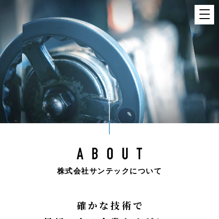
株式会社サンテックについて
確
か
な
技
術
で