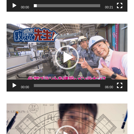
00:00
00:21
動
画
プ
レ
ー
ヤ
ー
00:00
06:00
動
画
プ
レ