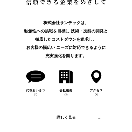
信
頼
で
き
る
企
業
を
め
ざ
し
て
株式会社サンテックは、
独創性への挑戦を目標に
技術・技能の開発と
徹底したコストダウンを追求し、
お客様の幅広い
ニーズに対応できるように
充実強化を図ります。
代表あいさつ
会社概要
アクセス
詳しく見る